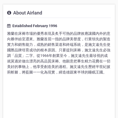
About Airland
Established February 1996
雅蘭在床褥市場的優秀表現及炙手可熱的品牌效應讓國內外的意
向夥伴紛至遝來。雅蘭首屈一指的品牌美譽度，行業領先的製造
實力和銷售能力，成熟的銷售渠道和終端系統，是施文遠先生使
國際品牌培育成功的根本原因。只要提到床褥，施文遠先生必強
調「品質」二字。從1966年創業至今，施文遠先生最珍視的成
就莫過於做出漂亮的高品質床褥。他願意把畢生精力花費在一切
美好的事物上，他享受創造美的過程。施文遠先生歷經半世紀披
荊斬棘，將藍圖一一化為現實，締造雄踞東半球的睡眠王國。